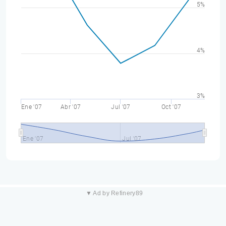
5%
4%
3%
Ene '07
Abr '07
Jul '07
Oct '07
Ene '07
Jul '07
▼ Ad by Refinery89