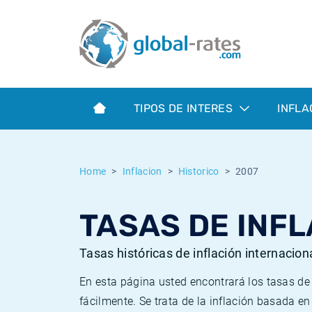
Euribor
¿Qué es la inflación IPC?
Euribor - histórico
Calculadora de inflación
Term SOFR
¿Qué es la inflación IPCA?
ESTER - histórico
TIPOS DE INTERES
INFLA
Bancos centrales
Inflación Chileno - IPC
SONIA - histórico
ESTER
Inflación Español - IPC
SOFR - histórico
Home
Inflacion
Historico
2007
SONIA
Inflación Estadounidense
TONAR - histórico
TASAS DE INFL
SOFR
Inflación Mexicano - IPC
Inflación histórica
Tasas históricas de inflación internacion
En esta página usted encontrará los tasas d
fácilmente. Se trata de la inflación basada e