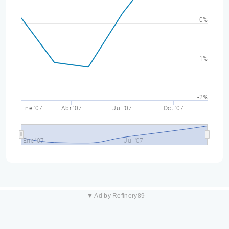
0%
-1%
-2%
Ene '07
Abr '07
Jul '07
Oct '07
Ene '07
Jul '07
▼ Ad by Refinery89