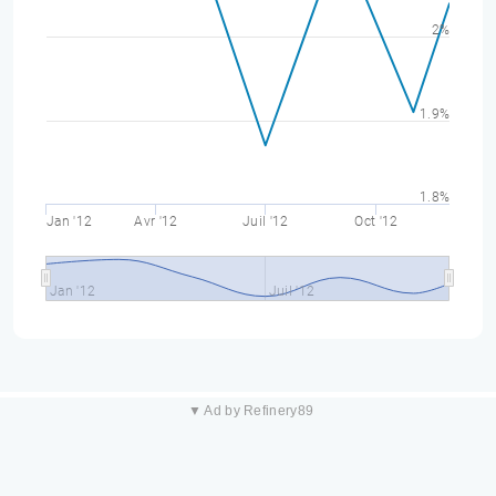
2%
1.9%
1.8%
Jan '12
Avr '12
Juil '12
Oct '12
Jan '12
Juil '12
▼ Ad by Refinery89