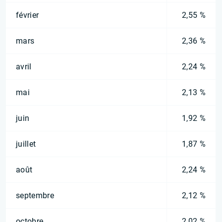
février
2,55 %
mars
2,36 %
avril
2,24 %
mai
2,13 %
juin
1,92 %
juillet
1,87 %
août
2,24 %
septembre
2,12 %
octobre
2,02 %