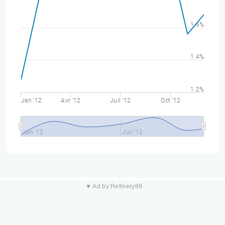
1.6%
1.4%
1.2%
Jan '12
Avr '12
Juil '12
Oct '12
Jan '12
Juil '12
▼ Ad by Refinery89