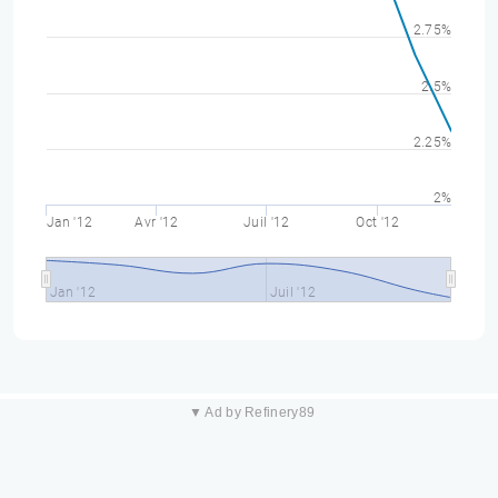
2.75%
2.5%
2.25%
2%
Jan '12
Avr '12
Juil '12
Oct '12
Jan '12
Juil '12
▼ Ad by Refinery89