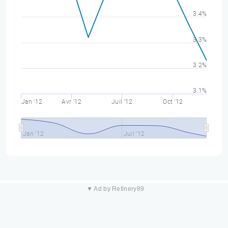
3.4%
3.3%
3.2%
3.1%
Jan '12
Avr '12
Juil '12
Oct '12
Jan '12
Juil '12
▼ Ad by Refinery89