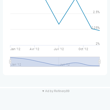
2.5%
2.25%
2%
Jan '12
Avr '12
Juil '12
Oct '12
Jan '12
Juil '12
▼ Ad by Refinery89