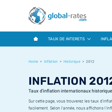
Euribor
Qu'est-ce que l'inflation IPC?
Taux Euribor historiques
Calculateur d’inflation
Term SOFR
Qu'est-ce que l'inflation IPCH?
Taux ESTER historiques
TAUX DE INTERETS
INFL
Banques centrales
Inflation Américain
Taux SOFR historiques
ESTER
Inflation Canadien
Taux SONIA historiques
Home
Inflation
Historique
2012
SONIA
Inflation Europeenne
Taux TONAR historiques
INFLATION 201
SOFR
Inflation Français
Taux d'inflation historiques
Taux d'inflation internationaux historiqu
Sur cette page, vous trouverez les taux d'in
facilement. Selon l'année, nous affichons l'inf