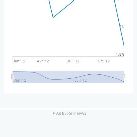
2%
1.8%
Jan '12
Avr '12
Juil '12
Oct '12
Jan '12
Juil '12
▼ Ad by Refinery89