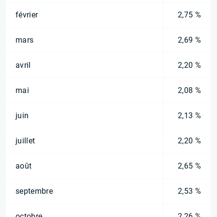
février
2,75 %
mars
2,69 %
avril
2,20 %
mai
2,08 %
juin
2,13 %
juillet
2,20 %
août
2,65 %
septembre
2,53 %
octobre
2,26 %