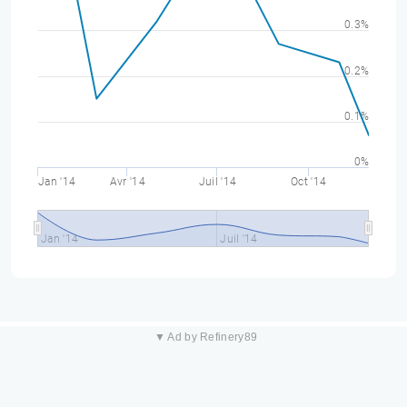
0.3%
0.2%
0.1%
0%
Jan '14
Avr '14
Juil '14
Oct '14
Jan '14
Juil '14
▼ Ad by Refinery89