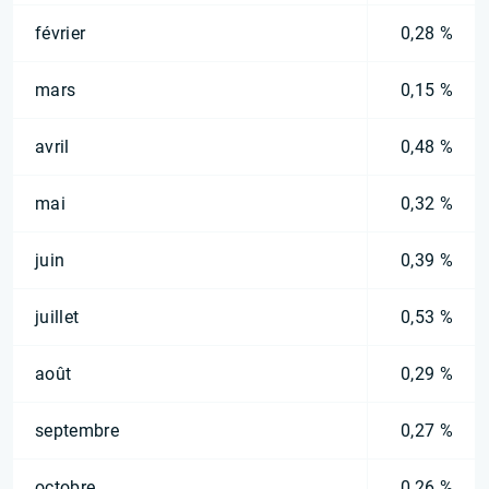
février
0,28 %
mars
0,15 %
avril
0,48 %
mai
0,32 %
juin
0,39 %
juillet
0,53 %
août
0,29 %
septembre
0,27 %
octobre
0,26 %