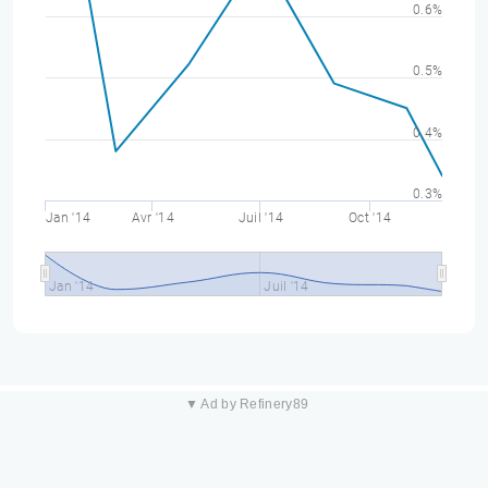
0.6%
0.5%
0.4%
0.3%
Jan '14
Avr '14
Juil '14
Oct '14
Jan '14
Juil '14
▼ Ad by Refinery89