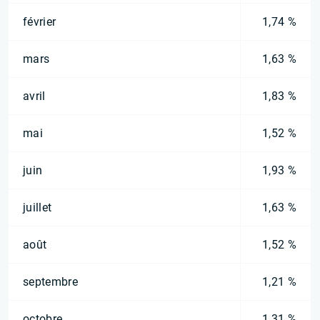
février
1,74 %
mars
1,63 %
avril
1,83 %
mai
1,52 %
juin
1,93 %
juillet
1,63 %
août
1,52 %
septembre
1,21 %
octobre
1,31 %