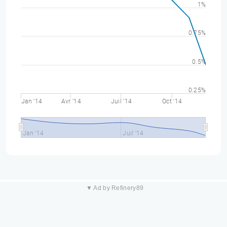
1%
0.75%
0.5%
0.25%
Jan '14
Avr '14
Juil '14
Oct '14
Jan '14
Juil '14
▼ Ad by Refinery89