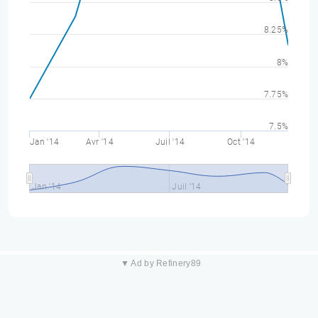
8.25%
8%
7.75%
7.5%
Jan '14
Avr '14
Juil '14
Oct '14
Jan '14
Juil '14
▼ Ad by Refinery89