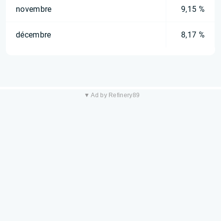
novembre
9,15 %
décembre
8,17 %
▼ Ad by Refinery89