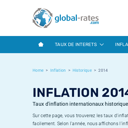
Euribor
Qu'est-ce que l'inflation IPC?
Taux Euribor historiques
Calculateur d’inflation
Term SOFR
Qu'est-ce que l'inflation IPCH?
Taux ESTER historiques
TAUX DE INTERETS
INFL
Banques centrales
Inflation Américain
Taux SOFR historiques
ESTER
Inflation Canadien
Taux SONIA historiques
Home
Inflation
Historique
2014
SONIA
Inflation Europeenne
Taux TONAR historiques
INFLATION 201
SOFR
Inflation Français
Taux d'inflation historiques
Taux d'inflation internationaux historiqu
Sur cette page, vous trouverez les taux d'in
facilement. Selon l'année, nous affichons l'inf