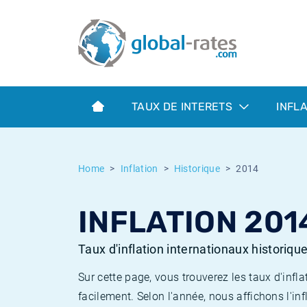
Euribor
Qu'est-ce que l'inflation IPC?
Taux Euribor historiques
Calculateur d’inflation
Term SOFR
Qu'est-ce que l'inflation IPCH?
Taux ESTER historiques
TAUX DE INTERETS
INFL
Banques centrales
Inflation Américain
Taux SOFR historiques
ESTER
Inflation Canadien
Taux SONIA historiques
Home
Inflation
Historique
2014
SONIA
Inflation Europeenne
Taux TONAR historiques
INFLATION 201
SOFR
Inflation Français
Taux d'inflation historiques
Taux d'inflation internationaux historiqu
Sur cette page, vous trouverez les taux d'in
facilement. Selon l'année, nous affichons l'inf