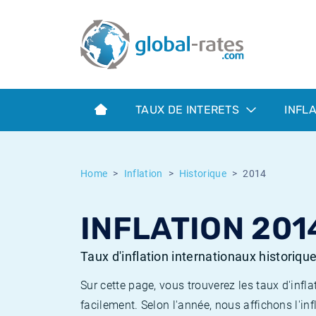
Euribor
Qu'est-ce que l'inflation IPC?
Taux Euribor historiques
Calculateur d’inflation
Term SOFR
Qu'est-ce que l'inflation IPCH?
Taux ESTER historiques
TAUX DE INTERETS
INFL
Banques centrales
Inflation Américain
Taux SOFR historiques
ESTER
Inflation Canadien
Taux SONIA historiques
Home
Inflation
Historique
2014
SONIA
Inflation Europeenne
Taux TONAR historiques
INFLATION 201
SOFR
Inflation Français
Taux d'inflation historiques
Taux d'inflation internationaux historiqu
Sur cette page, vous trouverez les taux d'in
facilement. Selon l'année, nous affichons l'inf