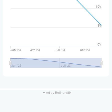
10%
5%
0%
Jan '23
Avr '23
Juil '23
Oct '23
Jan '23
Juil '23
▼ Ad by Refinery89