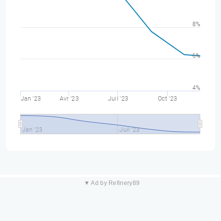
8%
6%
4%
Jan '23
Avr '23
Juil '23
Oct '23
Jan '23
Juil '23
▼ Ad by Refinery89