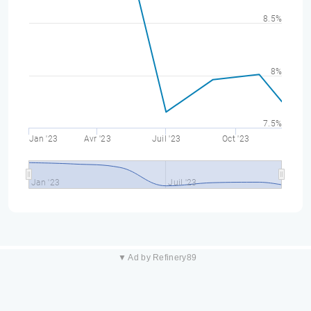
8.5%
8%
7.5%
Jan '23
Avr '23
Juil '23
Oct '23
Jan '23
Juil '23
▼ Ad by Refinery89