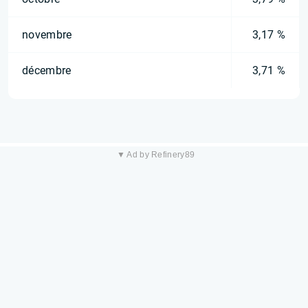
novembre
3,17 %
décembre
3,71 %
▼ Ad by Refinery89