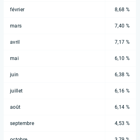
février
8,68 %
mars
7,40 %
avril
7,17 %
mai
6,10 %
juin
6,38 %
juillet
6,16 %
août
6,14 %
septembre
4,53 %
octobre
3,79 %