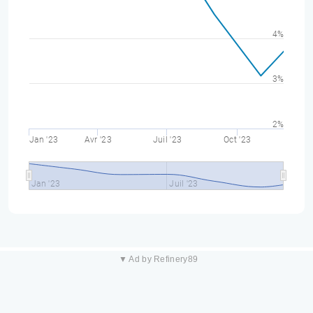
4%
3%
2%
Jan '23
Avr '23
Juil '23
Oct '23
Jan '23
Juil '23
▼ Ad by Refinery89