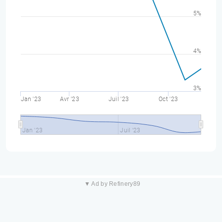
5%
4%
3%
Jan '23
Avr '23
Juil '23
Oct '23
Jan '23
Juil '23
▼ Ad by Refinery89