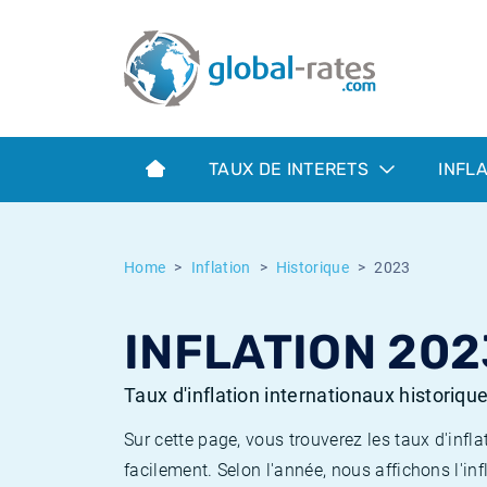
Euribor
Qu'est-ce que l'inflation IPC?
Taux Euribor historiques
Calculateur d’inflation
Term SOFR
Qu'est-ce que l'inflation IPCH?
Taux ESTER historiques
TAUX DE INTERETS
INFL
Banques centrales
Inflation Américain
Taux SOFR historiques
ESTER
Inflation Canadien
Taux SONIA historiques
Home
Inflation
Historique
2023
SONIA
Inflation Europeenne
Taux TONAR historiques
INFLATION 202
SOFR
Inflation Français
Taux d'inflation historiques
Taux d'inflation internationaux historiqu
Sur cette page, vous trouverez les taux d'in
facilement. Selon l'année, nous affichons l'inf