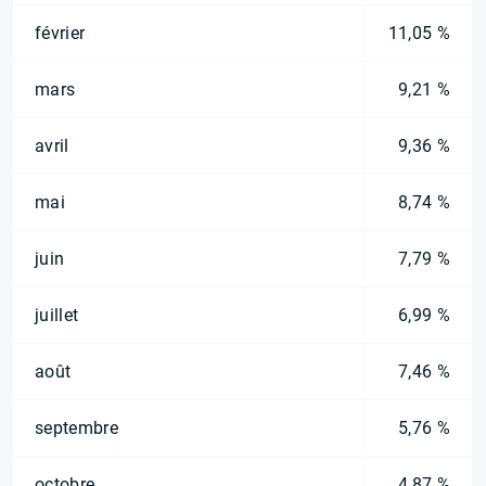
février
11,05 %
mars
9,21 %
avril
9,36 %
mai
8,74 %
juin
7,79 %
juillet
6,99 %
août
7,46 %
septembre
5,76 %
octobre
4,87 %