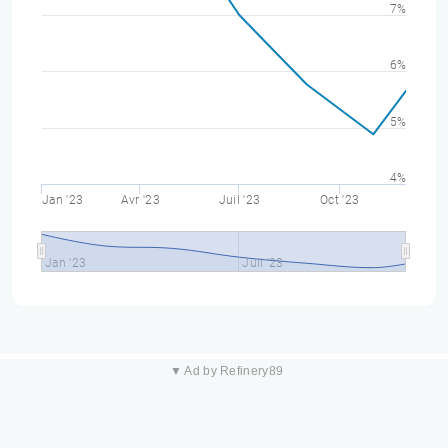
7%
6%
5%
4%
Jan '23
Avr '23
Juil '23
Oct '23
Jan '23
Juil '23
▼ Ad by Refinery89