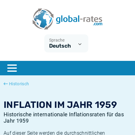
Euribor
Was ist die VPI-Inflation?
Historische Euribor-Sätze
Inflationsrechner
Term SOFR
Was ist die HVPI-Inflation?
Historische ESTER-Sätze
Sprache
Deutsch
Zentralbanken
Amerikanische inflation
Historische SARON-Sätze
ESTER
Deutsche inflation
Historische SOFR-Sätze
SONIA
Europäische inflation
Historische SONIA-Sätze
Historisch
SOFR
Schweizerische inflation
Historische Inflationsraten
INFLATION IM JAHR 1959
Historische internationale Inflationsraten für das
Jahr 1959
Auf dieser Seite werden die durchschnittlichen