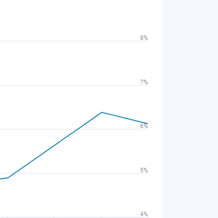
8%
7%
6%
5%
4%