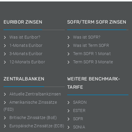
EURIBOR ZINSEN
SOFR/TERM SOFR ZINSEN
Was ist Euribor?
Was ist SOFR?
1-Monats Euribor
Was ist Term SOFR
3-Monats Euribor
Term SOFR 1 Monat
12-Monats Euribor
Term SOFR 3 Monate
ZENTRALBANKEN
WEITERE BENCHMARK-
TARIFE
Aktuelle Zentralbankzinsen
Amerikanische Zinssätze
SARON
(FED)
ESTER
Britische Zinssätze (BoE)
SOFR
Europäische Zinssätze (ECB)
SONIA