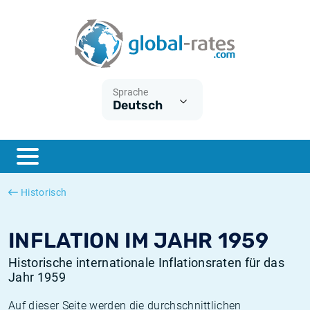
Euribor
Was ist die VPI-Inflation?
Historische Euribor-Sätze
Inflationsrechner
Term SOFR
Was ist die HVPI-Inflation?
Historische ESTER-Sätze
Sprache
Deutsch
Zentralbanken
Amerikanische inflation
Historische SARON-Sätze
ESTER
Deutsche inflation
Historische SOFR-Sätze
SONIA
Europäische inflation
Historische SONIA-Sätze
Historisch
SOFR
Schweizerische inflation
Historische Inflationsraten
INFLATION IM JAHR 1959
Historische internationale Inflationsraten für das
Jahr 1959
Auf dieser Seite werden die durchschnittlichen