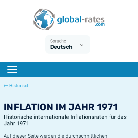
Euribor
Was ist die VPI-Inflation?
Historische Euribor-Sätze
Inflationsrechner
Term SOFR
Was ist die HVPI-Inflation?
Historische ESTER-Sätze
Sprache
Deutsch
Zentralbanken
Amerikanische inflation
Historische SARON-Sätze
ESTER
Deutsche inflation
Historische SOFR-Sätze
SONIA
Europäische inflation
Historische SONIA-Sätze
Historisch
SOFR
Schweizerische inflation
Historische Inflationsraten
INFLATION IM JAHR 1971
Historische internationale Inflationsraten für das
Jahr 1971
Auf dieser Seite werden die durchschnittlichen