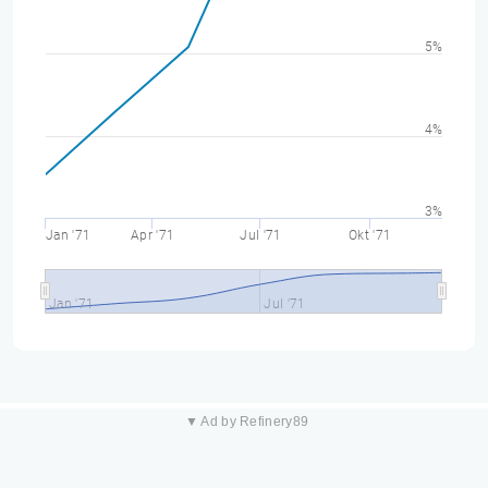
5%
4%
3%
Jan '71
Apr '71
Jul '71
Okt '71
Jan '71
Jul '71
▼ Ad by Refinery89