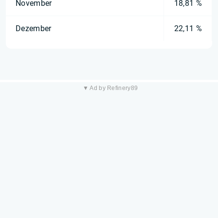
November
18,81 %
Dezember
22,11 %
▼ Ad by Refinery89