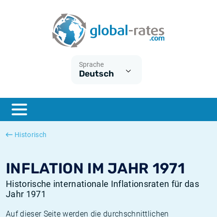
Euribor
Was ist die VPI-Inflation?
Historische Euribor-Sätze
Inflationsrechner
Term SOFR
Was ist die HVPI-Inflation?
Historische ESTER-Sätze
Sprache
Deutsch
Zentralbanken
Amerikanische inflation
Historische SARON-Sätze
ESTER
Deutsche inflation
Historische SOFR-Sätze
SONIA
Europäische inflation
Historische SONIA-Sätze
Historisch
SOFR
Schweizerische inflation
Historische Inflationsraten
INFLATION IM JAHR 1971
Historische internationale Inflationsraten für das
Jahr 1971
Auf dieser Seite werden die durchschnittlichen