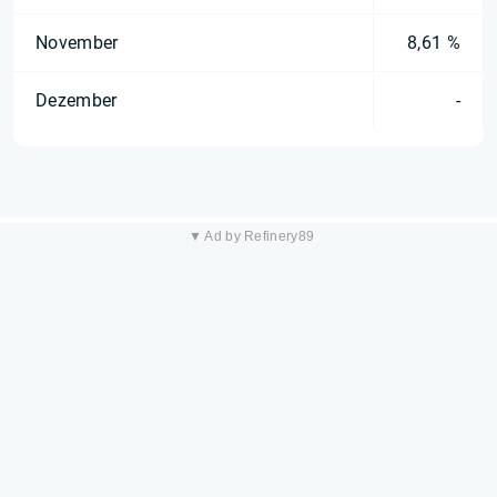
November
8,61 %
Dezember
-
▼ Ad by Refinery89