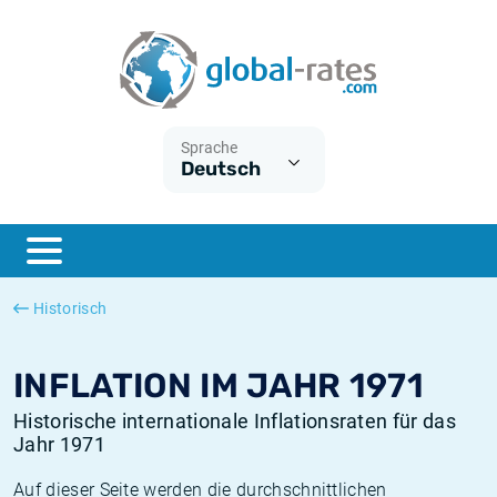
Euribor
Was ist die VPI-Inflation?
Historische Euribor-Sätze
Inflationsrechner
Term SOFR
Was ist die HVPI-Inflation?
Historische ESTER-Sätze
Sprache
Deutsch
Zentralbanken
Amerikanische inflation
Historische SARON-Sätze
ESTER
Deutsche inflation
Historische SOFR-Sätze
SONIA
Europäische inflation
Historische SONIA-Sätze
Historisch
SOFR
Schweizerische inflation
Historische Inflationsraten
INFLATION IM JAHR 1971
Historische internationale Inflationsraten für das
Jahr 1971
Auf dieser Seite werden die durchschnittlichen