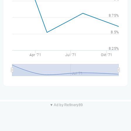
8.75%
8.5%
8.25%
Apr '71
Jul '71
Okt '71
Jul '71
▼ Ad by Refinery89