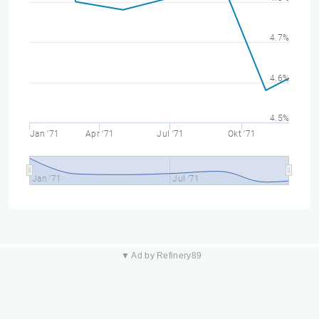
4.7%
4.6%
4.5%
Jan '71
Apr '71
Jul '71
Okt '71
Jan '71
Jul '71
▼ Ad by Refinery89