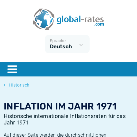
Euribor
Was ist die VPI-Inflation?
Historische Euribor-Sätze
Inflationsrechner
Term SOFR
Was ist die HVPI-Inflation?
Historische ESTER-Sätze
Sprache
Deutsch
Zentralbanken
Amerikanische inflation
Historische SARON-Sätze
ESTER
Deutsche inflation
Historische SOFR-Sätze
SONIA
Europäische inflation
Historische SONIA-Sätze
Historisch
SOFR
Schweizerische inflation
Historische Inflationsraten
INFLATION IM JAHR 1971
Historische internationale Inflationsraten für das
Jahr 1971
Auf dieser Seite werden die durchschnittlichen