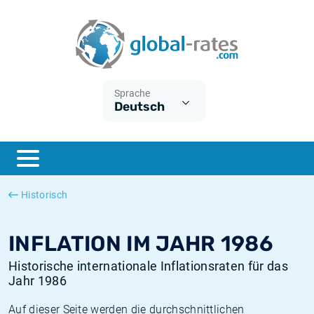
Euribor
Was ist die VPI-Inflation?
Historische Euribor-Sätze
Inflationsrechner
Term SOFR
Was ist die HVPI-Inflation?
Historische ESTER-Sätze
Sprache
Deutsch
Zentralbanken
Amerikanische inflation
Historische SARON-Sätze
ESTER
Deutsche inflation
Historische SOFR-Sätze
SONIA
Europäische inflation
Historische SONIA-Sätze
Historisch
SOFR
Schweizerische inflation
Historische Inflationsraten
INFLATION IM JAHR 1986
Historische internationale Inflationsraten für das
Jahr 1986
Auf dieser Seite werden die durchschnittlichen