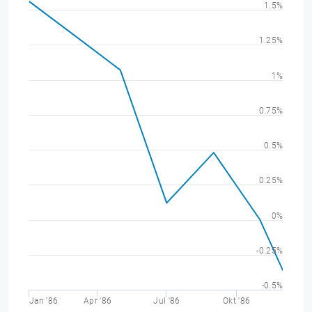
1.5%
1.25%
1%
0.75%
0.5%
0.25%
0%
-0.25%
-0.5%
Jan '86
Apr '86
Jul '86
Okt '86