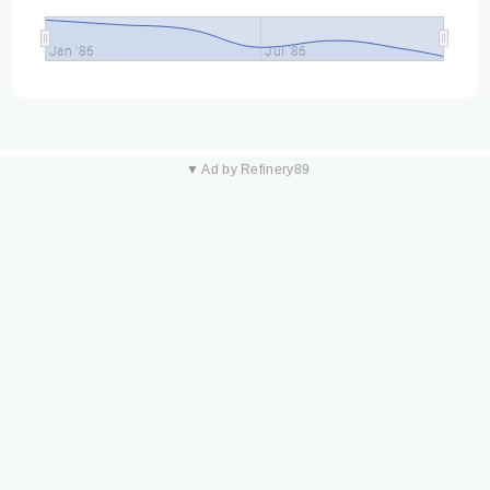
Jan '86
Jul '86
▼ Ad by Refinery89