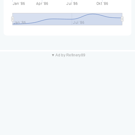
Jan '86
Apr '86
Jul '86
Okt '86
Jan '86
Jul '86
▼ Ad by Refinery89