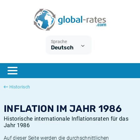
Euribor
Was ist die VPI-Inflation?
Historische Euribor-Sätze
Inflationsrechner
Term SOFR
Was ist die HVPI-Inflation?
Historische ESTER-Sätze
Sprache
Deutsch
Zentralbanken
Amerikanische inflation
Historische SARON-Sätze
ESTER
Deutsche inflation
Historische SOFR-Sätze
SONIA
Europäische inflation
Historische SONIA-Sätze
Historisch
SOFR
Schweizerische inflation
Historische Inflationsraten
INFLATION IM JAHR 1986
Historische internationale Inflationsraten für das
Jahr 1986
Auf dieser Seite werden die durchschnittlichen