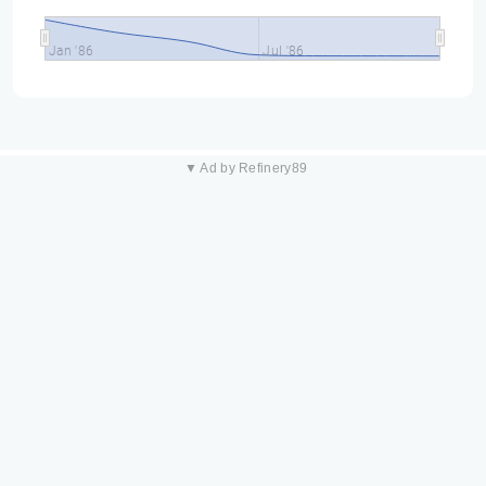
Jan '86
Jul '86
▼ Ad by Refinery89