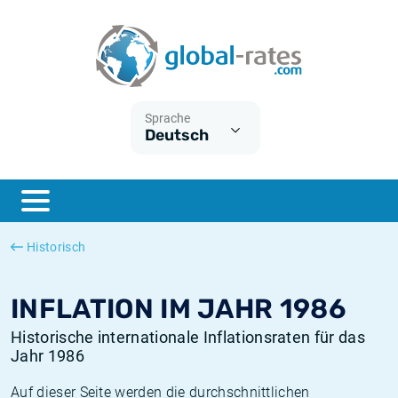
Euribor
Was ist die VPI-Inflation?
Historische Euribor-Sätze
Inflationsrechner
Term SOFR
Was ist die HVPI-Inflation?
Historische ESTER-Sätze
Sprache
Deutsch
Zentralbanken
Amerikanische inflation
Historische SARON-Sätze
ESTER
Deutsche inflation
Historische SOFR-Sätze
SONIA
Europäische inflation
Historische SONIA-Sätze
Historisch
SOFR
Schweizerische inflation
Historische Inflationsraten
INFLATION IM JAHR 1986
Historische internationale Inflationsraten für das
Jahr 1986
Auf dieser Seite werden die durchschnittlichen