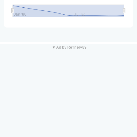
Jan '86
Jul '86
▼ Ad by Refinery89