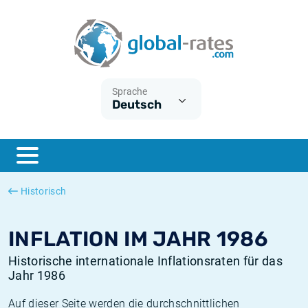
Euribor
Was ist die VPI-Inflation?
Historische Euribor-Sätze
Inflationsrechner
Term SOFR
Was ist die HVPI-Inflation?
Historische ESTER-Sätze
Sprache
Deutsch
Zentralbanken
Amerikanische inflation
Historische SARON-Sätze
ESTER
Deutsche inflation
Historische SOFR-Sätze
SONIA
Europäische inflation
Historische SONIA-Sätze
Historisch
SOFR
Schweizerische inflation
Historische Inflationsraten
INFLATION IM JAHR 1986
Historische internationale Inflationsraten für das
Jahr 1986
Auf dieser Seite werden die durchschnittlichen