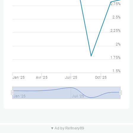
2.75%
2.5%
2.25%
2%
1.75%
1.5%
Jan '25
Avr '25
Juil '25
Oct '25
Jan '25
Juil '25
▼ Ad by Refinery89