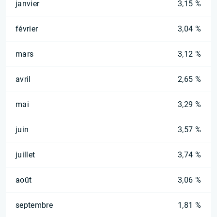
janvier
3,15 %
février
3,04 %
mars
3,12 %
avril
2,65 %
mai
3,29 %
juin
3,57 %
juillet
3,74 %
août
3,06 %
septembre
1,81 %