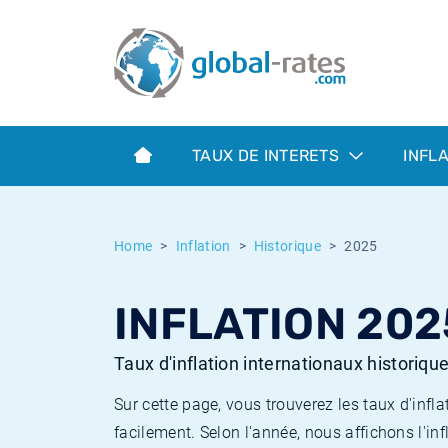
Euribor
Qu'est-ce que l'inflation IPC?
Taux Euribor historiques
Calculateur d’inflation
Term SOFR
Qu'est-ce que l'inflation IPCH?
Taux ESTER historiques
TAUX DE INTERETS
INFL
Banques centrales
Inflation Américain
Taux SOFR historiques
ESTER
Inflation Canadien
Taux SONIA historiques
Home
Inflation
Historique
2025
SONIA
Inflation Europeenne
Taux TONAR historiques
INFLATION 202
SOFR
Inflation Français
Taux d'inflation historiques
Taux d'inflation internationaux historiqu
Sur cette page, vous trouverez les taux d'in
facilement. Selon l'année, nous affichons l'inf