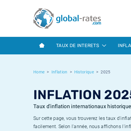
Euribor
Qu'est-ce que l'inflation IPC?
Taux Euribor historiques
Calculateur d’inflation
Term SOFR
Qu'est-ce que l'inflation IPCH?
Taux ESTER historiques
TAUX DE INTERETS
INFL
Banques centrales
Inflation Américain
Taux SOFR historiques
ESTER
Inflation Canadien
Taux SONIA historiques
Home
Inflation
Historique
2025
SONIA
Inflation Europeenne
Taux TONAR historiques
INFLATION 202
SOFR
Inflation Français
Taux d'inflation historiques
Taux d'inflation internationaux historiqu
Sur cette page, vous trouverez les taux d'in
facilement. Selon l'année, nous affichons l'inf