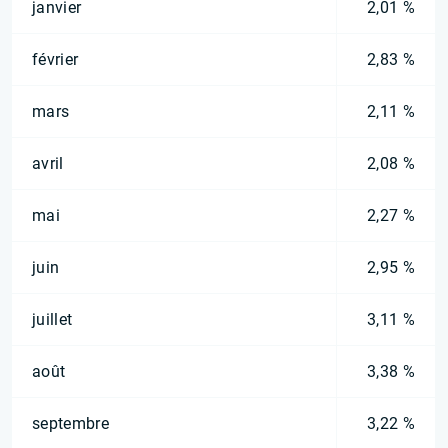
janvier
2,01 %
février
2,83 %
mars
2,11 %
avril
2,08 %
mai
2,27 %
juin
2,95 %
juillet
3,11 %
août
3,38 %
septembre
3,22 %