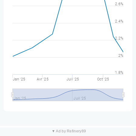
2.6%
2.4%
2.2%
2%
1.8%
Jan '25
Avr '25
Juil '25
Oct '25
Jan '25
Juil '25
▼ Ad by Refinery89