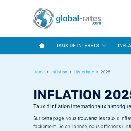
Euribor
Qu'est-ce que l'inflation IPC?
Taux Euribor historiques
Calculateur d’inflation
Term SOFR
Qu'est-ce que l'inflation IPCH?
Taux ESTER historiques
TAUX DE INTERETS
INFL
Banques centrales
Inflation Américain
Taux SOFR historiques
ESTER
Inflation Canadien
Taux SONIA historiques
Home
Inflation
Historique
2025
SONIA
Inflation Europeenne
Taux TONAR historiques
INFLATION 202
SOFR
Inflation Français
Taux d'inflation historiques
Taux d'inflation internationaux historiqu
Sur cette page, vous trouverez les taux d'in
facilement. Selon l'année, nous affichons l'inf