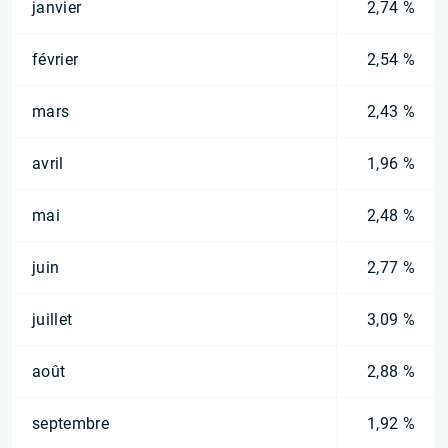
janvier
2,74 %
février
2,54 %
mars
2,43 %
avril
1,96 %
mai
2,48 %
juin
2,77 %
juillet
3,09 %
août
2,88 %
septembre
1,92 %