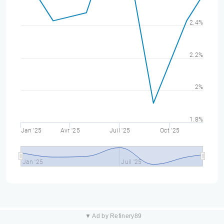
2.4%
2.2%
2%
1.8%
Jan '25
Avr '25
Juil '25
Oct '25
Jan '25
Juil '25
▼ Ad by Refinery89