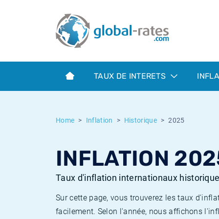
Euribor
Qu'est-ce que l'inflation IPC?
Taux Euribor historiques
Calculateur d’inflation
Term SOFR
Qu'est-ce que l'inflation IPCH?
Taux ESTER historiques
TAUX DE INTERETS
INFL
Banques centrales
Inflation Américain
Taux SOFR historiques
ESTER
Inflation Canadien
Taux SONIA historiques
Home
Inflation
Historique
2025
SONIA
Inflation Europeenne
Taux TONAR historiques
INFLATION 202
SOFR
Inflation Français
Taux d'inflation historiques
Taux d'inflation internationaux historiqu
Sur cette page, vous trouverez les taux d'in
facilement. Selon l'année, nous affichons l'inf