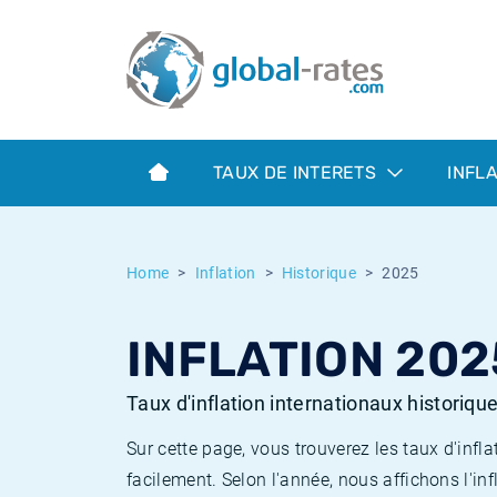
Euribor
Qu'est-ce que l'inflation IPC?
Taux Euribor historiques
Calculateur d’inflation
Term SOFR
Qu'est-ce que l'inflation IPCH?
Taux ESTER historiques
TAUX DE INTERETS
INFL
Banques centrales
Inflation Américain
Taux SOFR historiques
ESTER
Inflation Canadien
Taux SONIA historiques
Home
Inflation
Historique
2025
SONIA
Inflation Europeenne
Taux TONAR historiques
INFLATION 202
SOFR
Inflation Français
Taux d'inflation historiques
Taux d'inflation internationaux historiqu
Sur cette page, vous trouverez les taux d'in
facilement. Selon l'année, nous affichons l'inf