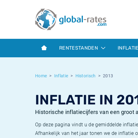
Euribor
Wat is CPI inflatie?
Euribor historie
Inflatiecalculator
Term SOFR
Wat is HICP inflatie?
ESTER historie
RENTESTANDEN
INFLATI
Centrale Banken
Belgische inflatie - CPI
SARON historie
ESTER
Nederlandse inflatie - CPI
SOFR historie
Home
Inflatie
Historisch
2013
SONIA
Amerikaanse inflatie - CPI
TONAR historie
INFLATIE IN 20
SOFR
Europese inflatie - HICP
Historische inflatie
Historische inflatiecijfers van een groot
Op deze pagina vindt u de gemiddelde inflatie
Afhankelijk van het jaar tonen we de inflati