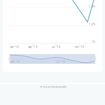
1.4%
1.2%
1%
jan "13
apr "13
jul "13
okt "13
jan "13
jul "13
▼ Ad by Refinery89