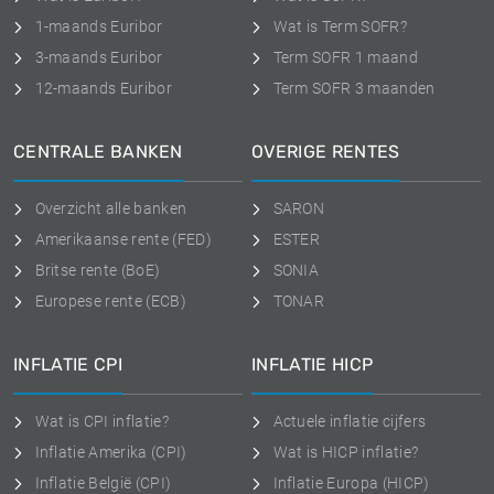
1-maands Euribor
Wat is Term SOFR?
3-maands Euribor
Term SOFR 1 maand
12-maands Euribor
Term SOFR 3 maanden
CENTRALE BANKEN
OVERIGE RENTES
Overzicht alle banken
SARON
Amerikaanse rente (FED)
ESTER
Britse rente (BoE)
SONIA
Europese rente (ECB)
TONAR
INFLATIE CPI
INFLATIE HICP
Wat is CPI inflatie?
Actuele inflatie cijfers
Inflatie Amerika (CPI)
Wat is HICP inflatie?
Inflatie België (CPI)
Inflatie Europa (HICP)