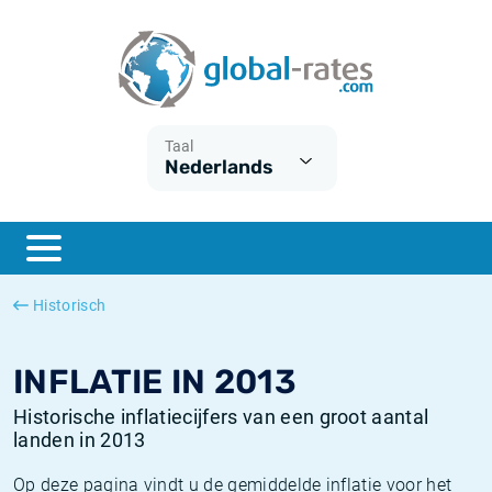
Euribor
Wat is CPI inflatie?
Euribor historie
Inflatiecalculator
Term SOFR
Wat is HICP inflatie?
ESTER historie
Taal
Nederlands
Centrale Banken
Belgische inflatie - CPI
SARON historie
ESTER
Nederlandse inflatie - CPI
SOFR historie
SONIA
Amerikaanse inflatie - CPI
TONAR historie
Historisch
SOFR
Europese inflatie - HICP
Historische inflatie
INFLATIE IN 2013
Historische inflatiecijfers van een groot aantal
landen in 2013
Op deze pagina vindt u de gemiddelde inflatie voor het