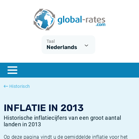
Euribor
Wat is CPI inflatie?
Euribor historie
Inflatiecalculator
Term SOFR
Wat is HICP inflatie?
ESTER historie
Taal
Nederlands
Centrale Banken
Belgische inflatie - CPI
SARON historie
ESTER
Nederlandse inflatie - CPI
SOFR historie
SONIA
Amerikaanse inflatie - CPI
TONAR historie
Historisch
SOFR
Europese inflatie - HICP
Historische inflatie
INFLATIE IN 2013
Historische inflatiecijfers van een groot aantal
landen in 2013
Op deze pagina vindt u de gemiddelde inflatie voor het