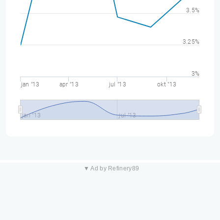
3.5%
3.25%
3%
jan "13
apr "13
jul "13
okt "13
jan "13
jul "13
▼ Ad by Refinery89