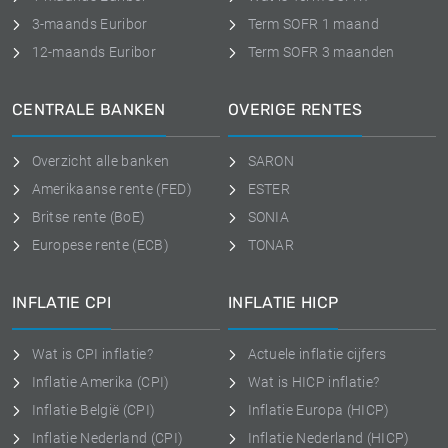
3-maands Euribor
Term SOFR 1 maand
12-maands Euribor
Term SOFR 3 maanden
CENTRALE BANKEN
OVERIGE RENTES
Overzicht alle banken
SARON
Amerikaanse rente (FED)
ESTER
Britse rente (BoE)
SONIA
Europese rente (ECB)
TONAR
INFLATIE CPI
INFLATIE HICP
Wat is CPI inflatie?
Actuele inflatie cijfers
Inflatie Amerika (CPI)
Wat is HICP inflatie?
Inflatie België (CPI)
Inflatie Europa (HICP)
Inflatie Nederland (CPI)
Inflatie Nederland (HICP)