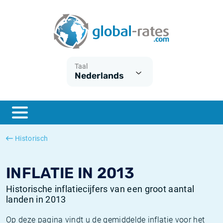
Euribor
Wat is CPI inflatie?
Euribor historie
Inflatiecalculator
Term SOFR
Wat is HICP inflatie?
ESTER historie
Taal
Nederlands
Centrale Banken
Belgische inflatie - CPI
SARON historie
ESTER
Nederlandse inflatie - CPI
SOFR historie
SONIA
Amerikaanse inflatie - CPI
TONAR historie
Historisch
SOFR
Europese inflatie - HICP
Historische inflatie
INFLATIE IN 2013
Historische inflatiecijfers van een groot aantal
landen in 2013
Op deze pagina vindt u de gemiddelde inflatie voor het