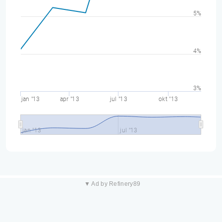
5%
4%
3%
jan "13
apr "13
jul "13
okt "13
jan "13
jul "13
▼ Ad by Refinery89