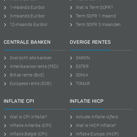
1-maands Euribor
Wat is Term SOFR?
3-maands Euribor
Term SOFR 1 maand
12-maands Euribor
Term SOFR 3 maanden
CENTRALE BANKEN
OVERIGE RENTES
Overzicht alle banken
SARON
Amerikaanse rente (FED)
ESTER
Britse rente (BoE)
SONIA
Europese rente (ECB)
TONAR
INFLATIE CPI
INFLATIE HICP
Wat is CPI inflatie?
Actuele inflatie cijfers
Inflatie Amerika (CPI)
Wat is HICP inflatie?
Inflatie België (CPI)
Inflatie Europa (HICP)