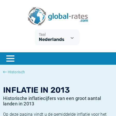
Euribor
Wat is CPI inflatie?
Euribor historie
Inflatiecalculator
Term SOFR
Wat is HICP inflatie?
ESTER historie
Taal
Nederlands
Centrale Banken
Belgische inflatie - CPI
SARON historie
ESTER
Nederlandse inflatie - CPI
SOFR historie
SONIA
Amerikaanse inflatie - CPI
TONAR historie
Historisch
SOFR
Europese inflatie - HICP
Historische inflatie
INFLATIE IN 2013
Historische inflatiecijfers van een groot aantal
landen in 2013
Op deze pagina vindt u de gemiddelde inflatie voor het