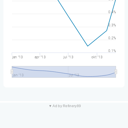
0.4%
0.3%
0.2%
0.1%
jan "13
apr "13
jul "13
okt "13
jan "13
jul "13
▼ Ad by Refinery89