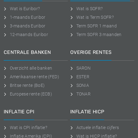
Wat is Euribor?
Wat is SOFR?
1-maands Euribor
Wat is Term SOFR?
3-maands Euribor
Term SOFR 1 maand
12-maands Euribor
Term SOFR 3 maanden
CENTRALE BANKEN
OVERIGE RENTES
Overzicht alle banken
SARON
Amerikaanse rente (FED)
ESTER
Britse rente (BoE)
SONIA
Europese rente (ECB)
TONAR
INFLATIE CPI
INFLATIE HICP
Wat is CPI inflatie?
Actuele inflatie cijfers
Inflatie Amerika (CPI)
Wat is HICP inflatie?