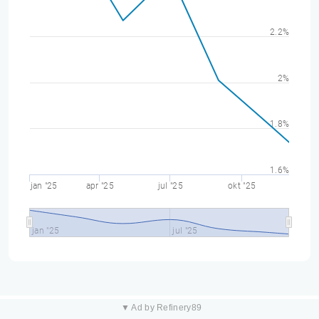
2.2%
2%
1.8%
1.6%
jan "25
apr "25
jul "25
okt "25
jan "25
jul "25
▼ Ad by Refinery89