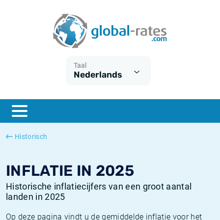
Euribor
Wat is CPI inflatie?
Euribor historie
Inflatiecalculator
Term SOFR
Wat is HICP inflatie?
ESTER historie
Taal
Nederlands
Centrale Banken
Belgische inflatie - CPI
SARON historie
ESTER
Nederlandse inflatie - CPI
SOFR historie
SONIA
Amerikaanse inflatie - CPI
TONAR historie
Historisch
SOFR
Europese inflatie - HICP
Historische inflatie
INFLATIE IN 2025
Historische inflatiecijfers van een groot aantal
landen in 2025
Op deze pagina vindt u de gemiddelde inflatie voor het