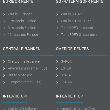
EURIBOR RENTE
SOFR/TERM SOFR RENTE
Wat is Euribor?
Wat is SOFR?
1-maands Euribor
Wat is Term SOFR?
3-maands Euribor
Term SOFR 1 maand
12-maands Euribor
Term SOFR 3 maanden
CENTRALE BANKEN
OVERIGE RENTES
Overzicht alle banken
SARON
Amerikaanse rente (FED)
ESTER
Britse rente (BoE)
SONIA
Europese rente (ECB)
TONAR
INFLATIE CPI
INFLATIE HICP
Wat is CPI inflatie?
Actuele inflatie cijfers