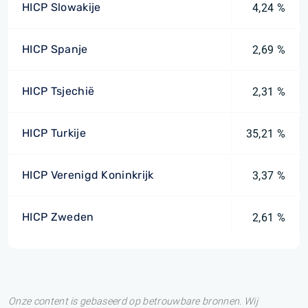
HICP Slowakije
4,24 %
HICP Spanje
2,69 %
HICP Tsjechië
2,31 %
HICP Turkije
35,21 %
HICP Verenigd Koninkrijk
3,37 %
HICP Zweden
2,61 %
Onze content is gebaseerd op betrouwbare bronnen. Wij