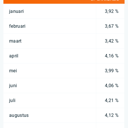
januari
3,92 %
februari
3,67 %
maart
3,42 %
april
4,16 %
mei
3,99 %
juni
4,06 %
juli
4,21 %
augustus
4,12 %