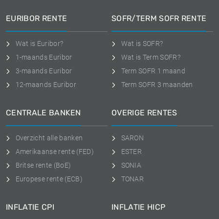
EURIBOR RENTE
SOFR/TERM SOFR RENTE
Wat is Euribor?
Wat is SOFR?
1-maands Euribor
Wat is Term SOFR?
3-maands Euribor
Term SOFR 1 maand
12-maands Euribor
Term SOFR 3 maanden
CENTRALE BANKEN
OVERIGE RENTES
Overzicht alle banken
SARON
Amerikaanse rente (FED)
ESTER
Britse rente (BoE)
SONIA
Europese rente (ECB)
TONAR
INFLATIE CPI
INFLATIE HICP