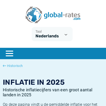
Euribor
Wat is CPI inflatie?
Euribor historie
Inflatiecalculator
Term SOFR
Wat is HICP inflatie?
ESTER historie
Taal
Nederlands
Centrale Banken
Belgische inflatie - CPI
SARON historie
ESTER
Nederlandse inflatie - CPI
SOFR historie
SONIA
Amerikaanse inflatie - CPI
TONAR historie
Historisch
SOFR
Europese inflatie - HICP
Historische inflatie
INFLATIE IN 2025
Historische inflatiecijfers van een groot aantal
landen in 2025
Op deze pagina vindt u de gemiddelde inflatie voor het