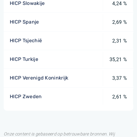
HICP Slowakije
4,24 %
HICP Spanje
2,69 %
HICP Tsjechië
2,31 %
HICP Turkije
35,21 %
HICP Verenigd Koninkrijk
3,37 %
HICP Zweden
2,61 %
Onze content is gebaseerd op betrouwbare bronnen. Wij