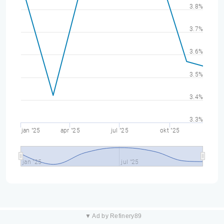
3.8%
3.7%
3.6%
3.5%
3.4%
3.3%
jan "25
apr "25
jul "25
okt "25
jan "25
jul "25
▼ Ad by Refinery89